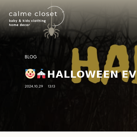
BLOG
𝗛𝗔𝗟𝗟𝗢𝗪𝗘𝗘𝗡 𝗘𝗩
2024.10.29
13:13