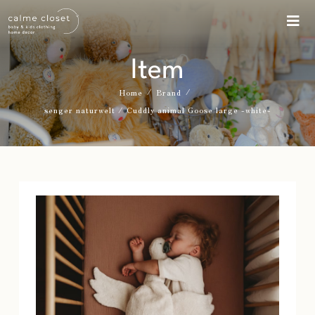
Item
/
/
Home
Brand
senger naturwelt / Cuddly animal Goose large -white-