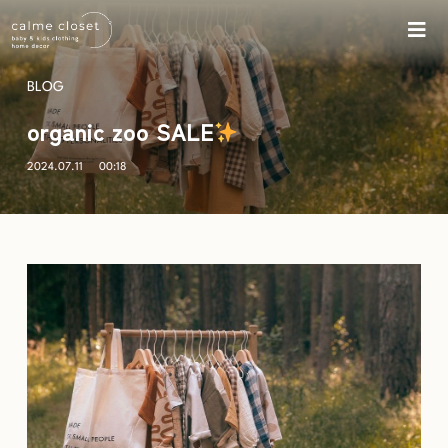
BLOG
organic zoo SALE
2024.07.11
00:18