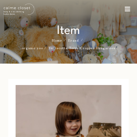
Item
/
/
Home
Brand
organic zoo / Terracotta Terry Cropped Dungarees