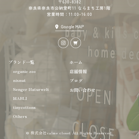
〒630-8382
奈良県奈良市公納堂町11 ならまち工房1階
営業時間：11:00-16:00
Google MAP
ブランド一覧
ホーム
organic zoo
店舗情報
nixnut
ブログ
Senger Naturwelt
お問い合わせ
MABLI
tinycottons
Others
© 株式会社calme closet All Rights Reserved.