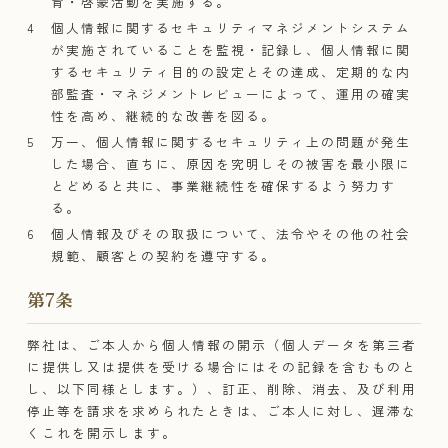
育・啓蒙活動を実施する。
個人情報に関するセキュリティマネジメントシステム
が実施されていることを監視・記録し、個人情報に関
するセキュリティ目的の設定とその達成、定期的な内
部監査・マネジメントレビューによって、運用の確実
性を高め、継続的な改善を図る。
万一、個人情報に関するセキュリティ上の問題が発生
した場合、直ちに、原因を究明しその被害を最小限に
とどめると共に、事業継続性を確保するよう努力す
る。
個人情報及びその取扱について、法令やその他の社会
規範、顧客との契約を遵守する。
第7条​
弊社は、ご本人から個人情報の開示（個人データを第三者
に提供し又は提供を受ける場合にはその記録を含むものと
し、以下同様とします。）、訂正、削除、消去、及び利用
停止等を請求を求められたときは、ご本人に対し、遅滞な
くこれを開示します。